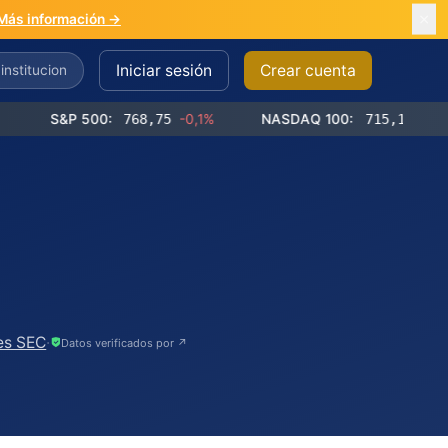
Más información →
Iniciar sesión
Crear cuenta
S&P 500:
768,75
-0,1%
NASDAQ 100:
715,14
-0,3%
es SEC
·
Datos verificados por ↗