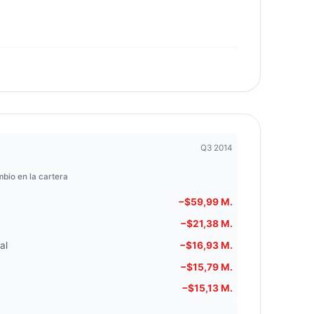
Q3 2014
bio en la cartera
−$59,99 M.
−$21,38 M.
al
−$16,93 M.
−$15,79 M.
−$15,13 M.