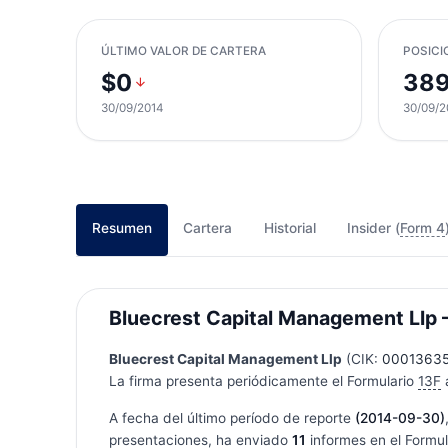
ÚLTIMO VALOR DE CARTERA
POSICI
$0
38
30/09/2014
30/09/2
Resumen
Cartera
Historial
Insider (
Form 4
Bluecrest Capital Management Llp —
Bluecrest Capital Management Llp
(CIK:
0001363
La firma presenta periódicamente el Formulario
13F
a
A fecha del último período de reporte
(2014-09-30)
presentaciones, ha enviado
11
informes en el Formu