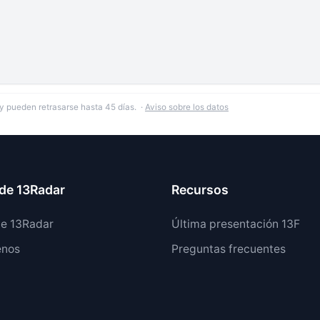
y pueden retrasarse hasta 45 días. ·
Aviso sobre los datos
de 13Radar
Recursos
de 13Radar
Última presentación 13F
enos
Preguntas frecuentes