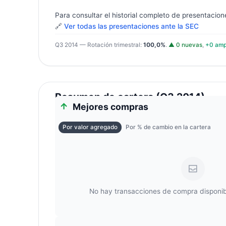
Para consultar el historial completo de presentacion
🔗
Ver todas las presentaciones ante la SEC
Q3 2014 — Rotación trimestral:
100,0%
.
▲ 0 nuevas
,
+0 amp
Resumen de cartera (Q3 2014)
Mejores compras
Por valor agregado
Por % de cambio en la cartera
No hay transacciones de compra disponib