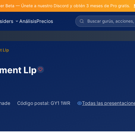
r Beta — Únete a nuestro Discord y obtén 3 meses de Pro gratis.
nsiders
Análisis
Precios
t Llp
ment Llp
anade
Código postal:
GY1 1WR
Todas las presentacion