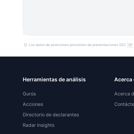
Los datos de posiciones provienen de presentaciones SEC
13F
Herramientas de análisis
Acerca 
Gurús
Acerca 
Acciones
Contáct
Directorio de declarantes
Radar Insights