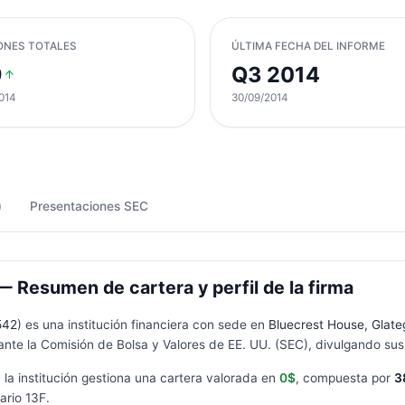
ONES TOTALES
ÚLTIMA FECHA DEL INFORME
9
Q3 2014
014
30/09/2014
)
Presentaciones SEC
 Resumen de cartera y perfil de la firma
542
) es una institución financiera con sede en
Bluecrest House, Glate
nte la Comisión de Bolsa y Valores de EE. UU. (SEC), divulgando sus 
, la institución gestiona una cartera valorada en
0$
, compuesta por
3
lario
13F
.