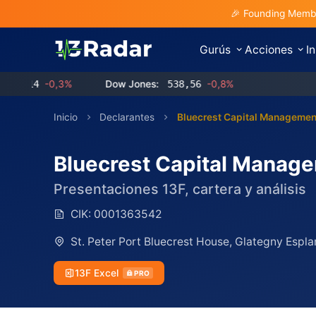
🎉 Founding Membe
Gurús
Acciones
I
4
-0,3%
Dow Jones:
538,56
-0,8%
Inicio
Declarantes
Bluecrest Capital Managemen
Bluecrest Capital Manage
Presentaciones 13F, cartera y análisis
CIK:
0001363542
St. Peter Port Bluecrest House, Glategny Espl
13F Excel
PRO