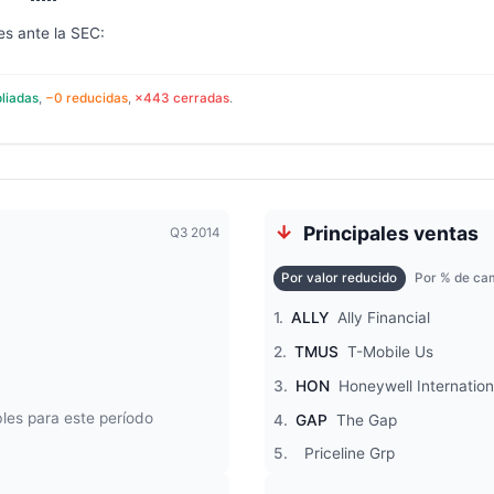
es ante la SEC:
liadas
,
−0 reducidas
,
×443 cerradas
.
Principales ventas
Q3 2014
Por valor reducido
Por % de cam
1.
ALLY
Ally Financial
2.
TMUS
T-Mobile Us
3.
HON
Honeywell Internation
les para este período
4.
GAP
The Gap
5.
Priceline Grp